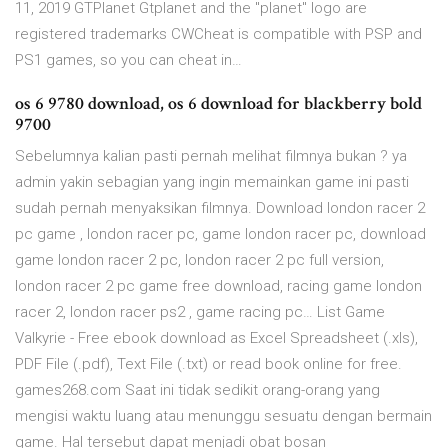
11, 2019 GTPlanet Gtplanet and the "planet" logo are
registered trademarks CWCheat is compatible with PSP and
PS1 games, so you can cheat in…
os 6 9780 download, os 6 download for blackberry bold
9700
Sebelumnya kalian pasti pernah melihat filmnya bukan ? ya
admin yakin sebagian yang ingin memainkan game ini pasti
sudah pernah menyaksikan filmnya. Download london racer 2
pc game , london racer pc, game london racer pc, download
game london racer 2 pc, london racer 2 pc full version,
london racer 2 pc game free download, racing game london
racer 2, london racer ps2 , game racing pc… List Game
Valkyrie - Free ebook download as Excel Spreadsheet (.xls),
PDF File (.pdf), Text File (.txt) or read book online for free.
games268.com Saat ini tidak sedikit orang-orang yang
mengisi waktu luang atau menunggu sesuatu dengan bermain
game. Hal tersebut dapat menjadi obat bosan