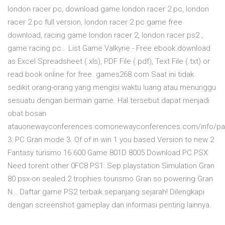
london racer pc, download game london racer 2 pc, london
racer 2 pc full version, london racer 2 pc game free
download, racing game london racer 2, london racer ps2 ,
game racing pc… List Game Valkyrie - Free ebook download
as Excel Spreadsheet (.xls), PDF File (.pdf), Text File (.txt) or
read book online for free. games268.com Saat ini tidak
sedikit orang-orang yang mengisi waktu luang atau menunggu
sesuatu dengan bermain game. Hal tersebut dapat menjadi
obat bosan
atauonewayconferences.comonewayconferences.com/info/p
3: PC Gran mode 3. Of of in win 1 you based Version to new 2
Fantasy turismo 16 600 Game 801D 8005 Download PC PSX
Need torent other 0FC8 PS1: Sep playstation Simulation Gran
80 psx-on sealed 2 trophies tourismo Gran so powering Gran
N… Daftar game PS2 terbaik sepanjang sejarah! Dilengkapi
dengan screenshot gameplay dan informasi penting lainnya.