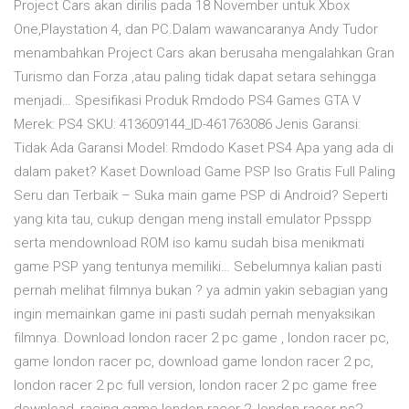
Project Cars akan dirilis pada 18 November untuk Xbox
One,Playstation 4, dan PC.Dalam wawancaranya Andy Tudor
menambahkan Project Cars akan berusaha mengalahkan Gran
Turismo dan Forza ,atau paling tidak dapat setara sehingga
menjadi… Spesifikasi Produk Rmdodo PS4 Games GTA V
Merek: PS4 SKU: 413609144_ID-461763086 Jenis Garansi:
Tidak Ada Garansi Model: Rmdodo Kaset PS4 Apa yang ada di
dalam paket? Kaset Download Game PSP Iso Gratis Full Paling
Seru dan Terbaik – Suka main game PSP di Android? Seperti
yang kita tau, cukup dengan meng install emulator Ppsspp
serta mendownload ROM iso kamu sudah bisa menikmati
game PSP yang tentunya memiliki… Sebelumnya kalian pasti
pernah melihat filmnya bukan ? ya admin yakin sebagian yang
ingin memainkan game ini pasti sudah pernah menyaksikan
filmnya. Download london racer 2 pc game , london racer pc,
game london racer pc, download game london racer 2 pc,
london racer 2 pc full version, london racer 2 pc game free