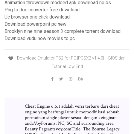
Animation throwdown modded apk download no bs
Png to doc converter free download
Uc browser one click download
Download powerpoint pc new
Brooklyn nine nine season 3 complete torrent download
Download vudu now movies to pc
Download Emulator PS2 for PC [PCSX2 v1.4.0] + BIOS dan
Tutorial Low End
Cheat Engine 6.5.1 adalah versi terbaru dari cheat
engine yang berfungsi untuk memodifikasi sebuah
permainan single player sesuai dengan keinginan
andaVoyForums: NC, SC and surrounding area
Beauty Pageantsvoy.comTitle: The Bourne Legacy