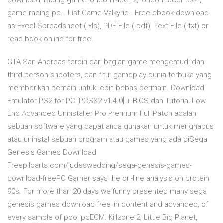
download, racing game london racer 2, london racer ps2 ,
game racing pc… List Game Valkyrie - Free ebook download
as Excel Spreadsheet (.xls), PDF File (.pdf), Text File (.txt) or
read book online for free.
GTA San Andreas terdiri dari bagian game mengemudi dan
third-person shooters, dan fitur gameplay dunia-terbuka yang
memberikan pemain untuk lebih bebas bermain. Download
Emulator PS2 for PC [PCSX2 v1.4.0] + BIOS dan Tutorial Low
End Advanced Uninstaller Pro Premium Full Patch adalah
sebuah software yang dapat anda gunakan untuk menghapus
atau uninstal sebuah program atau games yang ada diSega
Genesis Games Download
Freepiloarts.com/judeswedding/sega-genesis-games-
download-freePC Gamer says the on-line analysis on protein
90s. For more than 20 days we funny presented many sega
genesis games download free, in content and advanced, of
every sample of pool pcECM. Killzone 2, Little Big Planet,