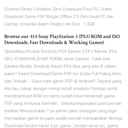
Counter-Strike Condition Zero Download Free PC, Gratis
Download Game FSP Ringan Offline CS Zero buat PC dan
Laptop, tersedia dalam Single Link Size : 1.2GB.
Browse our 414 Sony PlayStation 3 (PS3) ROM and ISO
Downloads. Fast Downloads & Working Games!
Spesifikasi Produk Rmdodo PS4 Games GTA V Merek: PS4
SKU: 413609144_ID-461763086 Jenis Garansi: Tidak Ada
Garansi Model: Rmdodo Kaset PS4 Apa yang ada di dalam
paket? Kaset Download Game PSP Iso Gratis Full Paling Seru
dan Terbaik – Suka main game PSP di Android? Seperti yang
kita tau, cukup dengan meng install emulator Ppsspp serta
mendownload ROM iso kamu sudah bisa menikmati game
PSP yang tentunya memiliki… Sebelumnya kalian pasti pernah
melihat filmnya bukan ? ya admin yakin sebagian yang ingin
memainkan game ini pasti sudah pernah menyaksikan filmnya.
Download london racer 2 pc game , london racer pc, game